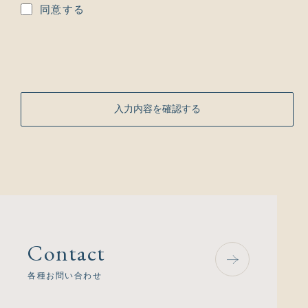
同意する
(2)共同して利用する者の範囲
1．株式会社リビングハウスおよび提携するインテ
リアコーディネーター
2．提携工務店およびその関係会社
(3)共同して利用する者の利用目的
提携工務店で住宅を購入されたお客様へ、インテリ
アコーディネートを提案するため
(4)当該個人データの管理について責任を有する者の
氏名または名称
株式会社リビングハウス
Contact
各種お問い合わせ