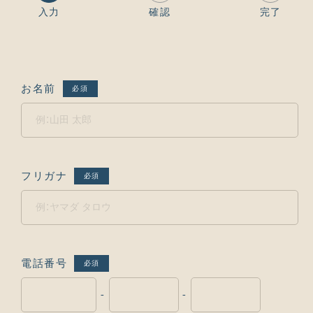
入力
確認
完了
お名前
必須
フリガナ
必須
電話番号
必須
-
-