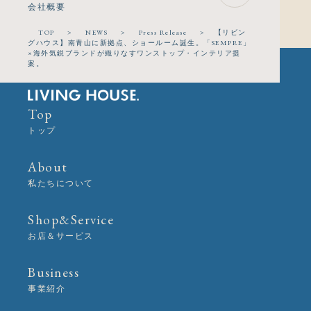
会社概要
TOP
>
NEWS
>
Press Release
>
【リビン
グハウス】南青山に新拠点、ショールーム誕生。「SEMPRE」
×海外気鋭ブランドが織りなすワンストップ・インテリア提
案。
Top
トップ
About
私たちについて
Shop&Service
お店＆サービス
Business
事業紹介