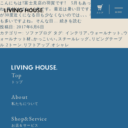
こんにちは！富士見店の羽賀です！ 5月もあっという間でした
ね、気付けばもう6月です。 最近は暑い日ですと日中などは気温
が30度近くになる日も少なくないのでは、、、 そのくらい暑い日
飛
も多いですよね。 そんな日…
続きを読む
び
投稿日:
2017年6月6日
出
カテゴリー:
ソファブログ
タグ:
インテリア
、
ウォールナット
、
ウ
し
ォールナット材
、
かっこいい
、
スチールレッグ
、
リビングテーブ
て
ル.2トーン.リフトアップ.オシャレ
楽
チ
ン
♪
Top
トップ
About
私たちについて
Shop&Service
お店＆サービス