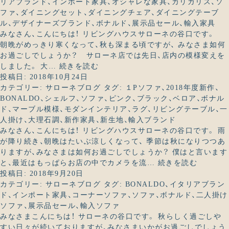
ァ！
ら
レ
リアブランド
、
インポート家具
、
オシャレな家具
、
カリガリス
、
ソ
キ
な
ファ
、
ダイニングセット
、
ダイニングチェア
、
ダイニングテーブ
ャ
輸
ル
、
デザイナーズブランド
、
ボナルド
、
展示品セール
、
輸入家具
ン
入
みなさん、こんにちは！ リビングハウスサローネの谷口です。
ペ
家
朝晩がめっきり寒くなって、秋も深まる頃ですが、 みなさま如何
ー
具
お過ごしでしょうか？ サローネ店では先日、店内の模様変えを
輸
ン
が
しました。 大…
続きを読む
入
情
今
投稿日:
2018年10月24日
ブ
報
な
カテゴリー:
サローネブログ
タグ:
１Pソファ
、
2018年度新作
、
ラ
♪
ら
BONALDO
、
シェルフ
、
ソファ
、
ピンク
、
ブラック
、
ベロア
、
ボナル
ン
大
ド
、
マーブル模様
、
モダンインテリア
、
ラグ
、
リビングテーブル
、
一
ド
変
人掛け
、
大理石調
、
新作家具
、
新生地
、
輸入ブランド
最
お
みなさん、こんにちは！ リビングハウスサローネの谷口です。 雨
新
得！！
が降り続き、朝晩はたいぶ涼しくなって、 季節は秋になりつつあ
作、
りますが、みなさまは如何お過ごしでしょうか？ 僕はと言います
入
お
と、最近はもっぱらお店の中でカメラを流…
続きを読む
荷
洒
投稿日:
2018年9月20日
し
落
カテゴリー:
サローネブログ
タグ:
BONALDO
、
イタリアブラン
ま
な
ド
、
インポート家具
、
コーナーソファ
、
ソファ
、
ボナルド
、
二人掛け
し
輸
ソファ
、
展示品セール
、
輸入ソファ
た！
入
みなさまこんにちは！ サローネの谷口です。 秋らしく過ごしや
家
すい日々が続いておりますが、みなさまいかがお過ごしでしょう