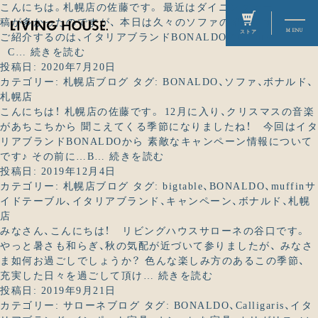
こんにちは。札幌店の佐藤です。 最近はダイニングテーブルの投
稿が多かったのですが、 本日は久々のソファの紹介です！ 今回
ご紹介するのは、イタリアブランドBONALDOのColorsソファ。
お
C…
続きを読む
部
投稿日:
2020年7月20日
屋
カテゴリー:
札幌店ブログ
タグ:
BONALDO
、
ソファ
、
ボナルド
、
の
札幌店
主
こんにちは！ 札幌店の佐藤です。 12月に入り、クリスマスの音楽
役
があちこちから 聞こえてくる季節になりましたね！ 今回はイタ
に
リアブランドBONALDOから 素敵なキャンペーン情報について
間
あ
です♪ その前に…B…
続きを読む
違
な
投稿日:
2019年12月4日
い
た
カテゴリー:
札幌店ブログ
タグ:
bigtable
、
BONALDO
、
muffinサ
な
も
イドテーブル
、
イタリアブランド
、
キャンペーン
、
ボナルド
、
札幌
し
き
店
の
っ
みなさん、こんにちは！ リビングハウスサローネの谷口です。
大
と
やっと暑さも和らぎ、秋の気配が近づいて参りましたが、 みなさ
胆
虜
ま如何お過ごしでしょうか？ 色んな楽しみ方のあるこの季節、
な
に！
オ
充実した日々を過ごして頂け…
続きを読む
ソ
BONALDO
シ
投稿日:
2019年9月21日
フ
か
ャ
カテゴリー:
サローネブログ
タグ:
BONALDO
、
Calligaris
、
イタ