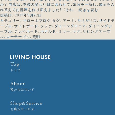
具
か？ 当店は、季節の変わり目に合わせて、気分を一新し、展示を入
も
な
れ替えてお部屋を作り変えました！ （それ…
続きを読む
し
ら、
投稿日:
2017年9月22日
あ
今
カテゴリー:
サローネブログ
タグ:
アート
、
カリガリス
、
サイドテ
な
が
ーブル
、
サイドボード
、
ソファ
、
ダイニングチェア
、
ダイニングテ
た
お
ーブル
、
テレビボード
、
ボナルド
、
ミラー
、
ラグ
、
リビングテーブ
が
得！
ル
、
ローテーブル
、
照明
お
部
屋
の
Top
コ
ー
トップ
デ
ィ
About
ネ
私たちについて
ー
ト
に
Shop&Service
迷
お店＆サービス
っ